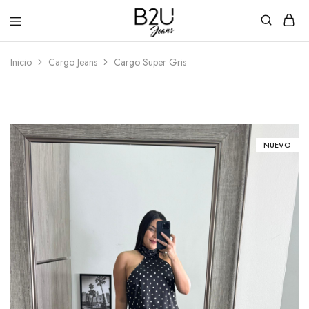
B2U
Tienda
Inicio
Cargo Jeans
Cargo Super Gris
Jeans
en
Línea
NUEVO