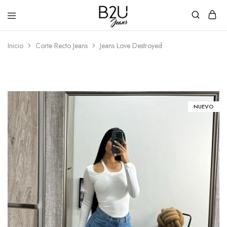
B2U
Tienda
Inicio
Corte Recto Jeans
Jeans Love Destroyed
Jeans
en
Línea
NUEVO