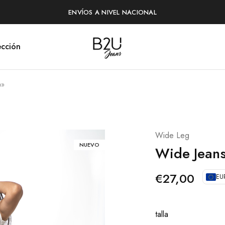
ENVÍOS A NIVEL NACIONAL
cción
B2U
Tienda
Jeans
en
Línea
o»
Wide Leg
NUEVO
Wide Jean
€
27,00
EU
talla