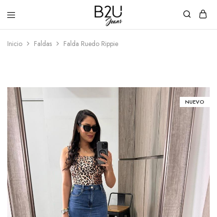
B2U
Tienda
Inicio
Faldas
Falda Ruedo Rippie
Jeans
en
Línea
NUEVO